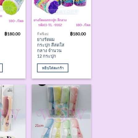
฿
180.00
฿
180.00
กิ๊ฟช็อป
ยางรัดผม
กระปุก สีสดใส
กลาง จำนวน
12 กระปุก
หยิบใส่ตะกร้า