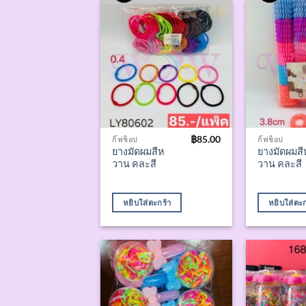
฿
85.00
กิ๊ฟช็อป
กิ๊ฟช็อป
ยางมัดผมสีห
ยางมัดผมสี
วาน คละสี
วาน คละสี
หยิบใส่ตะกร้า
หยิบใส่ตะก