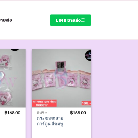
งขายส่ง
LINE ขายส่ง
฿
168.00
฿
168.00
กิ๊ฟช็อป
กระจกพกลาย
การ์ตูน สีชมพู