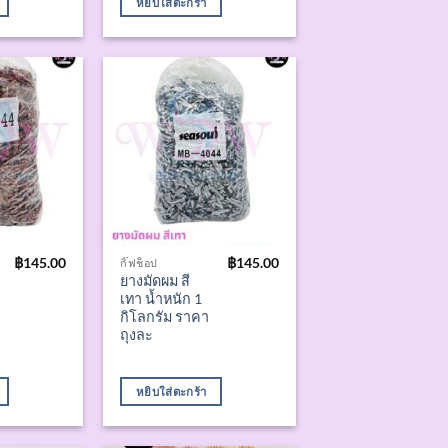
หยิบใส่ตะกร้า
฿
145.00
฿
145.00
กิ๊ฟช็อป
ยางมัดผม สี
เทา น้ำหนัก 1
กิโลกรัม ราคา
ถุงละ
หยิบใส่ตะกร้า