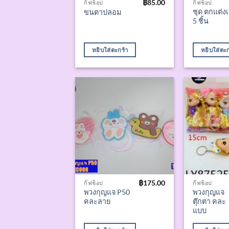
฿
85.00
กิ๊ฟช็อป
กิ๊ฟช็อป
ชุด ตกแต่งเ
ขนตาปลอม
5 ชิ้น
หยิบใส่ตะกร้า
หยิบใส่ตะก
฿
175.00
กิ๊ฟช็อป
กิ๊ฟช็อป
พวงกุญแจ P50
พวงกุญแจ
คละลาย
ตุ๊กตา คละ
แบบ