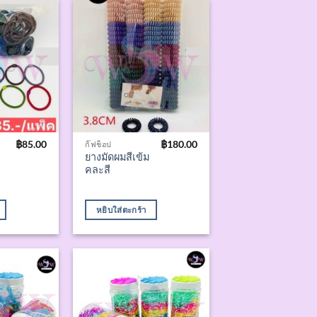
฿
85.00
฿
180.00
กิ๊ฟช็อป
ยางมัดผมสีเข้ม
คละสี
หยิบใส่ตะกร้า