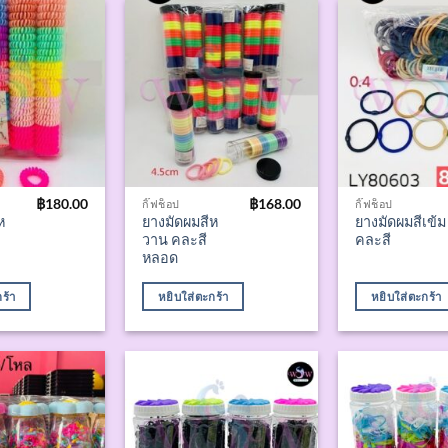
฿
180.00
฿
168.00
กิ๊ฟช็อป
กิ๊ฟช็อป
ห
ยางมัดผมสีห
ยางมัดผมสีเข้ม
วาน คละสี
คละสี
หลอด
ร้า
หยิบใส่ตะกร้า
หยิบใส่ตะกร้า