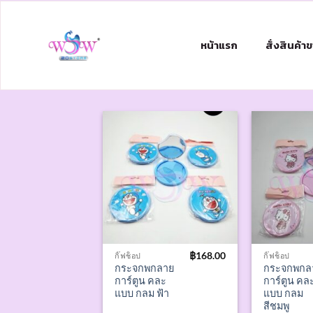
หน้าแรก
สั่งสินค้า
฿
168.00
กิ๊ฟช็อป
กิ๊ฟช็อป
กระจกพกลาย
กระจกพกล
การ์ตูน คละ
การ์ตูน คล
แบบ กลม ฟ้า
แบบ กลม
สีชมพู