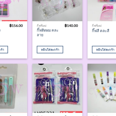
฿
156.00
฿
140.00
กิ๊ฟช็อป
กิ๊ฟช็อป
ง
กิ๊ฟติดผม คละ
กิ๊ฟสี คละสี
ลาย
ร้า
หยิบใส่ตะกร้า
หยิบใส่ตะกร้า