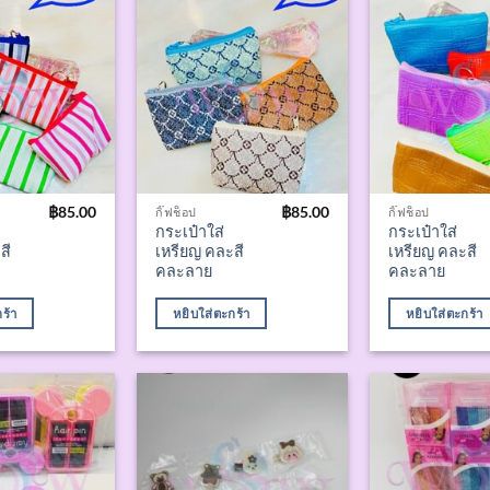
฿
85.00
฿
85.00
กิ๊ฟช็อป
กิ๊ฟช็อป
กระเป๋าใส่
กระเป๋าใส่
สี
เหรียญ คละสี
เหรียญ คละสี
คละลาย
คละลาย
ร้า
หยิบใส่ตะกร้า
หยิบใส่ตะกร้า