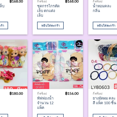
฿
168.00
฿
168.00
กิ๊ฟช็อป
กิ๊ฟช็อป
ล็บ
ชุดกรรไกรตัด
น้ำหอมคละ
เล็บ ตกแต่ง
กลิ่น
เล็บ
ร้า
หยิบใส่ตะกร้า
หยิบใส่ตะกร้า
฿
180.00
฿
156.00
กิ๊ฟช็อป
กิ๊ฟช็อป
พัฟฟองน้ำ
ยางมัดผม คละ
จำนวน 12
สี แพ็ค 100 ชิ้น
แพ็ค