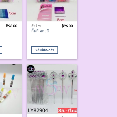
฿
96.00
฿
96.00
กิ๊ฟช็อป
กิ๊ฟสี คละสี
หยิบใส่ตะกร้า