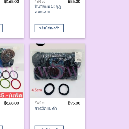
฿
168.00
฿
85.00
กิ๊ฟช็อป
ปิ่นปักผม มงกุฎ
คละแบบ
หยิบใส่ตะกร้า
฿
168.00
฿
95.00
กิ๊ฟช็อป
ยางมัดผม ดำ