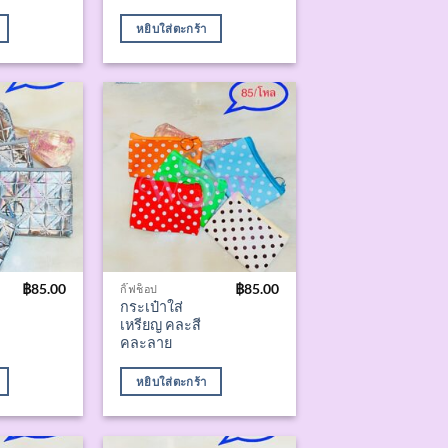
หยิบใส่ตะกร้า
฿
85.00
฿
85.00
กิ๊ฟช็อป
กระเป๋าใส่
เหรียญ คละสี
คละลาย
หยิบใส่ตะกร้า