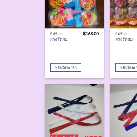
฿
168.00
กิ๊ฟช็อป
กิ๊ฟช็อป
ยางรัดผม
ยางรัดผม
หยิบใส่ตะกร้า
หยิบใส่ตะก