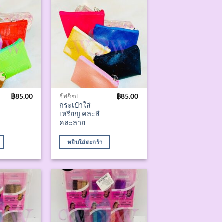
฿
85.00
฿
85.00
กิ๊ฟช็อป
กระเป๋าใส่
เหรียญ คละสี
คละลาย
หยิบใส่ตะกร้า