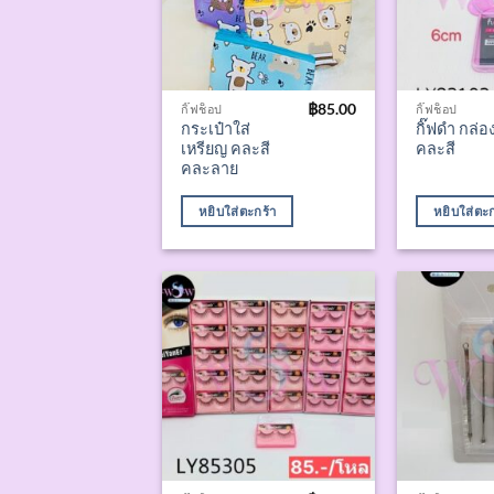
฿
85.00
กิ๊ฟช็อป
กิ๊ฟช็อป
กระเป๋าใส่
กิ๊ฟดำ กล่อ
เหรียญ คละสี
คละสี
คละลาย
หยิบใส่ตะกร้า
หยิบใส่ตะก