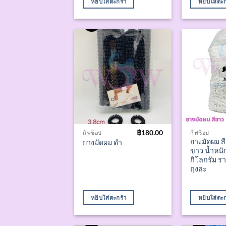
หยิบใส่ตะกร้า
หยิบใส่ตะก
฿
180.00
กิ๊ฟช็อป
กิ๊ฟช็อป
ยางมัดผม สี
ยางมัดผม ดำ
ขาว น้ำหนั
กิโลกรัม ร
ถุงละ
หยิบใส่ตะกร้า
หยิบใส่ตะก