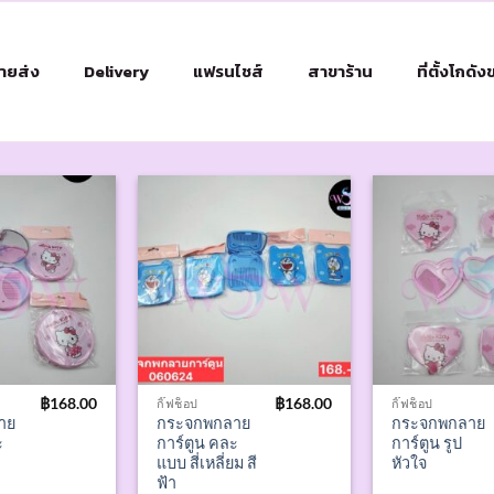
ขายส่ง
Delivery
แฟรนไชส์
สาขาร้าน
ที่ตั้งโกดั
฿
168.00
฿
168.00
กิ๊ฟช็อป
กิ๊ฟช็อป
าย
กระจกพกลาย
กระจกพกลาย
ะ
การ์ตูน คละ
การ์ตูน รูป
แบบ สี่เหลี่ยม สี
หัวใจ
ฟ้า